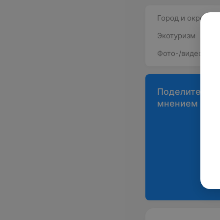
Город и окрестн
Экотуризм
Фото-/видеосъе
Поделитесь
мнением